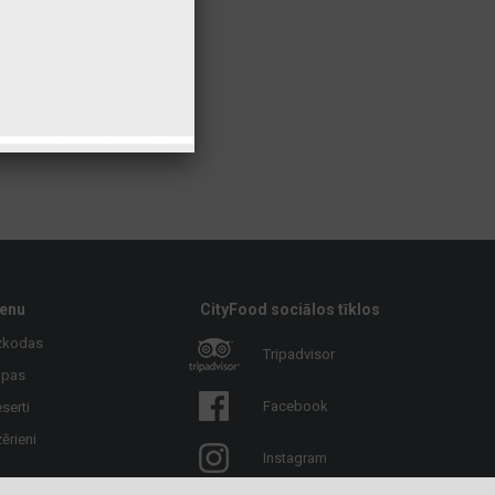
enu
CityFood sociālos tīklos
zkodas
Tripadvisor
upas
Facebook
serti
ērieni
Instagram