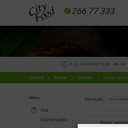
266 77 333
P. - C.: no 12:00 līdz 22:00
Pk. - Se.
Galvenā
Akcijas
Uzkodas
Vistas spārni
Menu
Kārtot pēc
Cena augoš
Suši
Suši komplekti
Vistas spārniņ