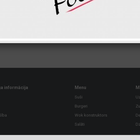
a informācija
Menu
M
Suši
U
Burgeri
Z
šība
Wok konstruktors
De
Salāti
Dz