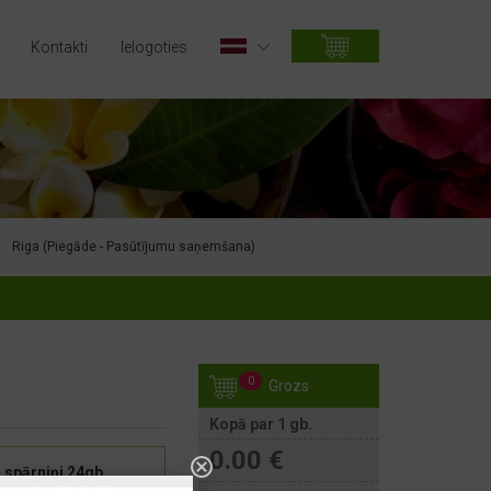
Kontakti
Ielogoties
Riga (Piegāde - Pasūtījumu saņemšana)
0
Grozs
Kopā par 1 gb.
0.00
€
 spārniņi 24gb.