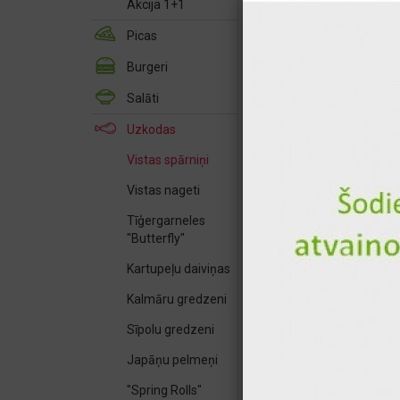
Akcija 1+1
Picas
Burgeri
Salāti
Uzkodas
Vistas spārniņi
Vistas nageti
16.00 €
14.90 €
Tīģergarneles
"Butterfly"
Kartupeļu daiviņas
Kalmāru gredzeni
Sīpolu gredzeni
Japāņu pelmeņi
"Spring Rolls"