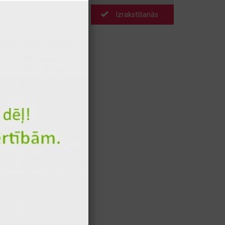
Izrakstīšanās
Pievienot