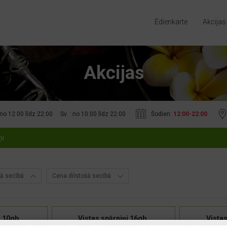
Ēdienkarte
Akcijas
Akcijas
Šodien:
12:00-22:00
: no 12:00 līdz 22:00
Sv. : no 10:00 līdz 22:00
ņi
ā secībā
Cena dilstošā secībā
i 10gb.
Vistas spārniņi 16gb.
Vistas