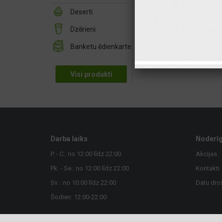
Deserti
Dzērieni
Banketu ēdienkarte
Visi produkti
Darba laiks
Noderīg
P. - C.: no 12:00 līdz 22:00
Akcijas
Pk. - Se.: no 12:00 līdz 22:00
Kontakti
Sv. : no 10:00 līdz 22:00
Datu dro
Šodien: 12:00-22:00