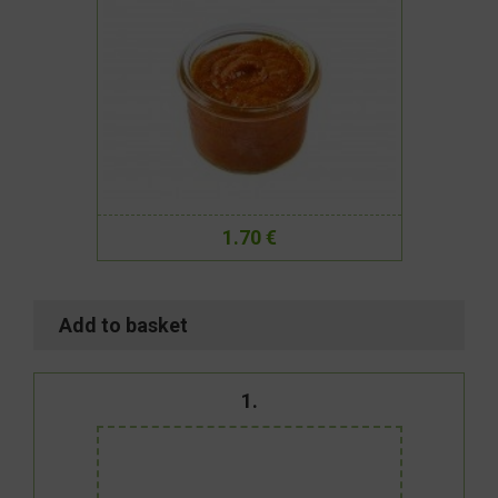
1.70 €
Add to basket
1.
Cūkgaļas fileja