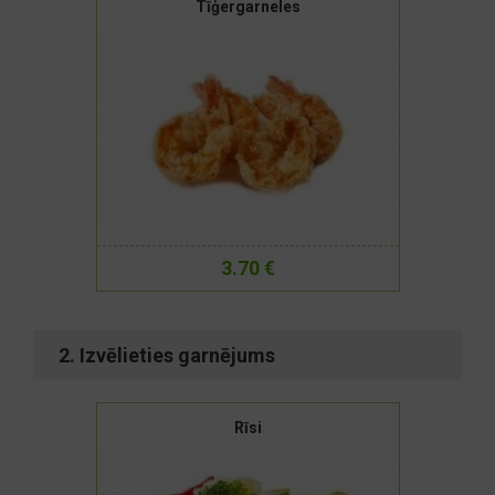
Tīģergarneles
3.70 €
2. Izvēlieties garnējums
Rīsi