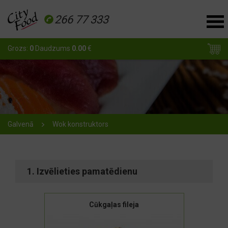
266 77 333
Grozs:
0
Daudzums
0.00
€
Galvenā
Wok konstruktors
1. Izvēlieties pamatēdienu
Cūkgaļas fileja