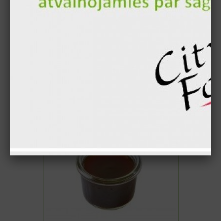
1.70 €
Teriyaki mērce