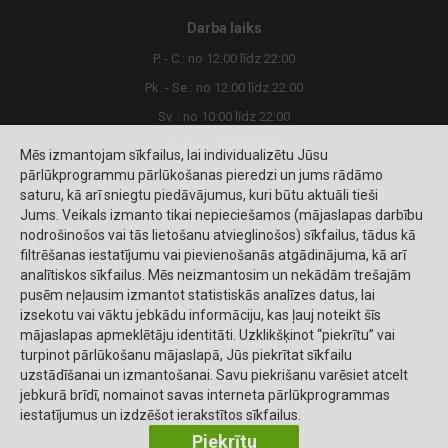
Darba laiks
P. - C.: no 12:00 līdz 22:00
Pk. - Se.: no 12:00 līdz 22:00
Sv. : no 10:00 līdz 22:00
Šodien: 12:00-22:00
Mēs izmantojam sīkfailus, lai individualizētu Jūsu
pārlūkprogrammu pārlūkošanas pieredzi un jums rādāmo
saturu, kā arī sniegtu piedāvājumus, kuri būtu aktuāli tieši
Jums. Veikals izmanto tikai nepieciešamos (mājaslapas darbību
nodrošinošos vai tās lietošanu atvieglinošos) sīkfailus, tādus kā
filtrēšanas iestatījumu vai pievienošanās atgādinājuma, kā arī
analītiskos sīkfailus. Mēs neizmantosim un nekādām trešajām
© 2026 CityFood.lv
pusēm neļausim izmantot statistiskās analīzes datus, lai
Riga (Piegāde - Pasūtījumu saņemšana)
izsekotu vai vāktu jebkādu informāciju, kas ļauj noteikt šīs
mājaslapas apmeklētāju identitāti. Uzklikšķinot “piekrītu” vai
E-pasts:
.@cf.com
turpinot pārlūkošanu mājaslapā, Jūs piekrītat sīkfailu
Tel. 26677333:
26677333 / 26677333 / 26677333
uzstādīšanai un izmantošanai. Savu piekrišanu varēsiet atcelt
jebkurā brīdī, nomainot savas interneta pārlūkprogrammas
iestatījumus un izdzēšot ierakstītos sīkfailus.
Latviešu
Piekrītu