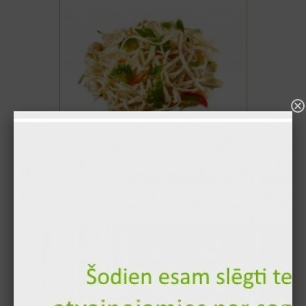
2.70 €
3. Izvēlieties mērci
Austeru mērce