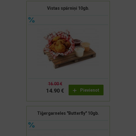
Vistas spārniņi 10gb.
16.00 €
14.90 €
Pievienot
Tīģergarneles "Butterfly" 10gb.