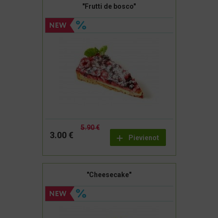
"Frutti de bosco"
5.90 €
3.00 €
Pievienot
"Cheesecake"