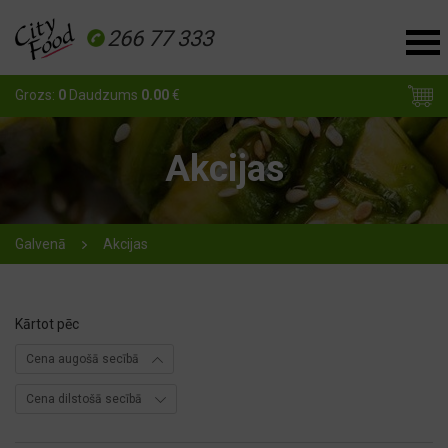
266 77 333
Grozs:
0
Daudzums
0.00
€
Akcijas
Galvenā
Akcijas
Kārtot pēc
Cena augošā secībā
Cena dilstošā secībā