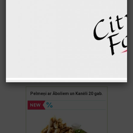
9.90 €
7.90 €
Pievienot
Pelmeņi ar Āboliem un Kanēli 20 gab.