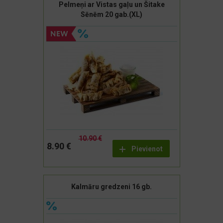
Pelmeņi ar Vistas gaļu un Šitake
Sēnēm 20 gab.(XL)
10.90 €
8.90 €
Pievienot
Kalmāru gredzeni 16 gb.