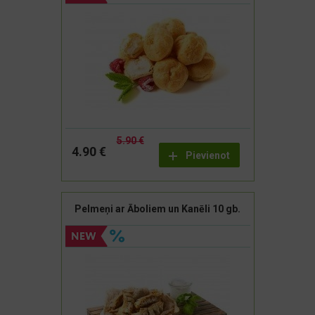
5.90 €
4.90 €
Pievienot
Pelmeņi ar Āboliem un Kanēli 10 gb.