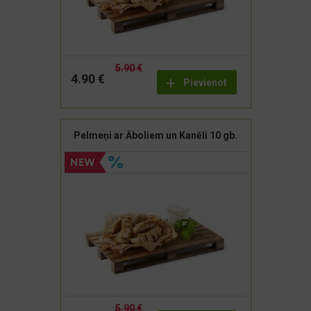
5.90 €
4.90 €
Pievienot
Pelmeņi ar Āboliem un Kanēli 10 gb.
5.90 €