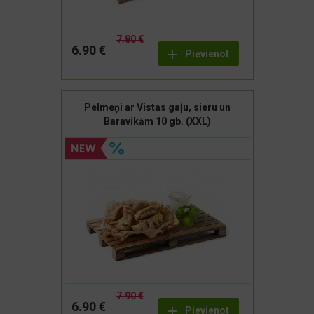
7.80 €
6.90 €
Pievienot
Pelmeņi ar Vistas gaļu, sieru un
Baravikām 10 gb. (XXL)
7.90 €
6.90 €
Pievienot