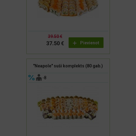
39.50 €
37.50 €
Pievienot
"Neapole" suši komplekts (80 gab.)
-8