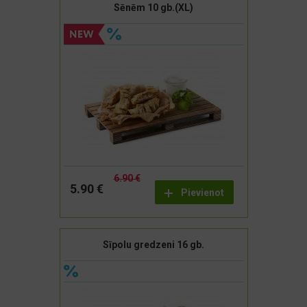
Sēnēm 10 gb.(XL)
6.90 €
5.90 €
Pievienot
Sīpolu gredzeni 16 gb.