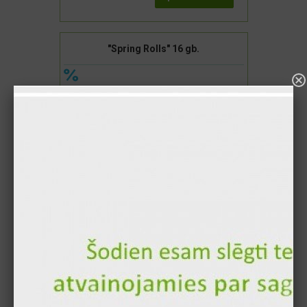
"Spring Rolls" 16 gb.
8.90 €
7.10 €
Pievienot
Pelmeņi ar Dārzeņiem 20 gb.