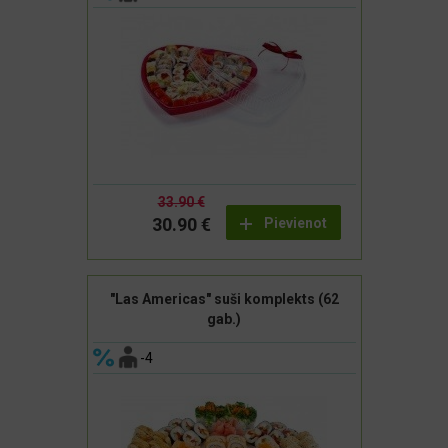
33.90 €
30.90 €
Pievienot
"Las Americas" suši komplekts (62
gab.)
-4