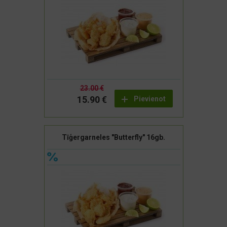
23.00 €
15.90 €
Pievienot
Tīģergarneles "Butterfly" 16gb.