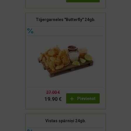
Tīģergarneles "Butterfly" 24gb.
27.00 €
19.90 €
Pievienot
Vistas spārniņi 24gb.