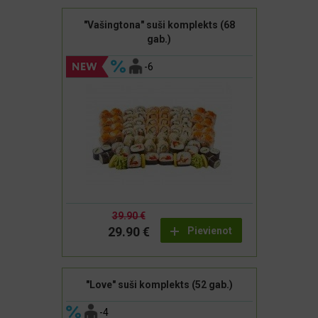
"Vašingtona" suši komplekts (68
gab.)
-6
39.90 €
29.90 €
Pievienot
"Love" suši komplekts (52 gab.)
-4