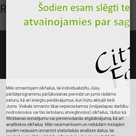
Rezultāts nav atrasts
Darba laiks
P. - C.: no 12:00 līdz 22:00
Pk. - Se.: no 12:00 līdz 22:00
Sv. : no 10:00 līdz 22:00
Šodien: 12:00-22:00
Mēs izmantojam sīkfailus, lai individualizētu Jūsu
pārlūkprogrammu pārlūkošanas pieredzi un jums rādāmo
saturu, kā arī sniegtu piedāvājumus, kuri būtu aktuāli tieši
Jums. Veikals izmanto tikai nepieciešamos (mājaslapas darbību
nodrošinošos vai tās lietošanu atvieglinošos) sīkfailus, tādus kā
filtrēšanas iestatījumu vai pievienošanās atgādinājuma, kā arī
analītiskos sīkfailus. Mēs neizmantosim un nekādām trešajām
© 2026 CityFood.lv
pusēm neļausim izmantot statistiskās analīzes datus, lai
Riga (Piegāde - Pasūtījumu saņemšana)