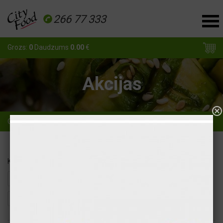
266 77 333
Grozs:
0
Daudzums
0.00
€
Akcijas
Galvenā
Banketu ēdienkarte
Kārtot pēc
Cena augošā secībā
Cena dilstošā secībā