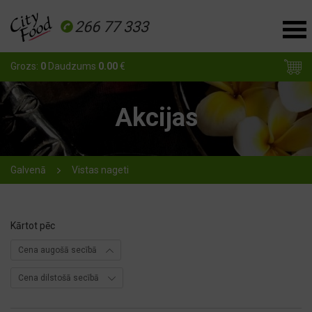
266 77 333
Grozs:
0
Daudzums
0.00
€
Akcijas
Galvenā
Vistas nageti
Kārtot pēc
Cena augošā secībā
Cena dilstošā secībā