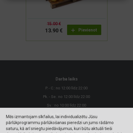
15.00 €
13.90 €
Pievienot
Darba laiks
P. - C.: no 12:00 līdz 22:00
Pk. - Se.: no 12:00 līdz 22:00
Sv. : no 10:00 līdz 22:00
Šodien: 12:00-22:00
Mēs izmantojam sīkfailus, lai individualizētu Jūsu
pārlūkprogrammu pārlūkošanas pieredzi un jums rādāmo
saturu, kā arī sniegtu piedāvājumus, kuri būtu aktuāli tieši