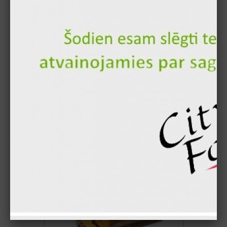
13.00 €
11.90 €
Pievienot
Vistas nageti 24gb.