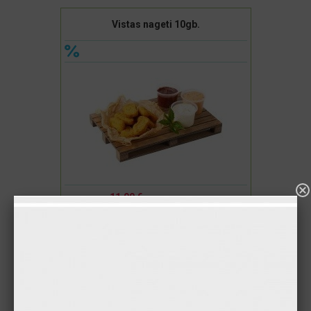
Vistas nageti 10gb.
11.90 €
9.90 €
Pievienot
Vistas nageti 16gb.