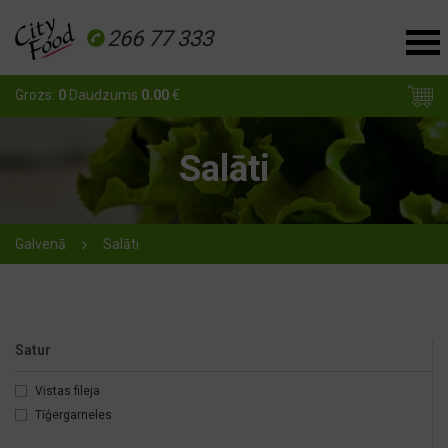
266 77 333
Grozs:
0
Daudzums
0.00
€
Salāti
Galvenā
Salāti
Satur
Vistas fileja
Tīģergarneles