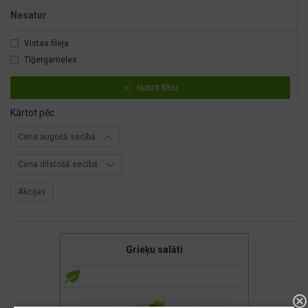
Nesatur
Vistas fileja
Tīģergarneles
Notīrīt filtru
Kārtot pēc
Cena augošā secībā
Cena dilstošā secībā
Akcijas
Grieķu salāti