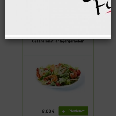
7.50 €
Pievienot
Cēzara salāti ar tīģergarnelēm
8.00 €
Pievienot