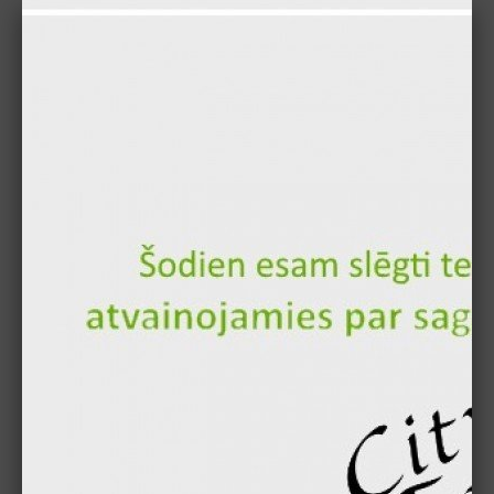
6.90 €
Pievienot
Cēzara salāti ar vistu