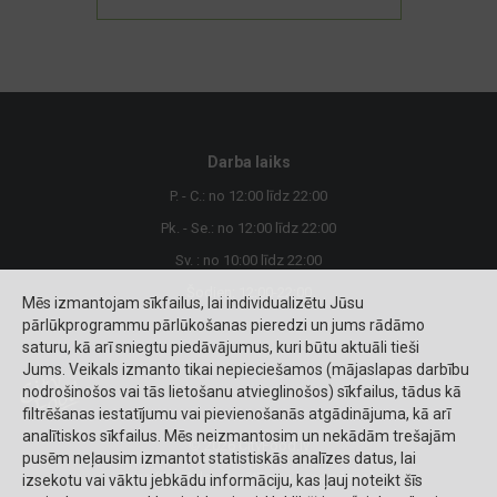
Darba laiks
P. - C.: no 12:00 līdz 22:00
Pk. - Se.: no 12:00 līdz 22:00
Sv. : no 10:00 līdz 22:00
Šodien: 12:00-22:00
Mēs izmantojam sīkfailus, lai individualizētu Jūsu
pārlūkprogrammu pārlūkošanas pieredzi un jums rādāmo
saturu, kā arī sniegtu piedāvājumus, kuri būtu aktuāli tieši
Jums. Veikals izmanto tikai nepieciešamos (mājaslapas darbību
nodrošinošos vai tās lietošanu atvieglinošos) sīkfailus, tādus kā
filtrēšanas iestatījumu vai pievienošanās atgādinājuma, kā arī
analītiskos sīkfailus. Mēs neizmantosim un nekādām trešajām
© 2026 CityFood.lv
pusēm neļausim izmantot statistiskās analīzes datus, lai
Riga (Piegāde - Pasūtījumu saņemšana)
izsekotu vai vāktu jebkādu informāciju, kas ļauj noteikt šīs