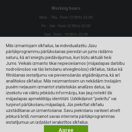
Working hours
Mon. - Thu.: from 12:00 to 22:00
Fri. - Sat.: from 12:00 to 22:00
Sun.: from : 10:00 to 22:00
Today: 12:00-22:00
Mēs izmantojam sīkfailus, lai individualizētu Jūsu
pārlūkprogrammu pārlūkošanas pieredzi un jums rādāmo
saturu, kā arī sniegtu piedāvājumus, kuri būtu aktuāli tieši
Jums. Veikals izmanto tikai nepieciešamos (mājaslapas darbību
nodrošinošos vai tās lietošanu atvieglinošos) sīkfailus, tādus kā
filtrēšanas iestatījumu vai pievienošanās atgādinājuma, kā arī
analītiskos sīkfailus. Mēs neizmantosim un nekādām trešajām
© 2026 CityFood.lv
pusēm neļausim izmantot statistiskās analīzes datus, lai
Riga (Delivery - Take away)
izsekotu vai vāktu jebkādu informāciju, kas ļauj noteikt šīs
mājaslapas apmeklētāju identitāti. Uzklikšķinot “piekrītu” vai
E-mail:
.@cf.com
turpinot pārlūkošanu mājaslapā, Jūs piekrītat sīkfailu
Phone.: 26677333:
26677333 / 26677333 / 26677333
uzstādīšanai un izmantošanai. Savu piekrišanu varēsiet atcelt
jebkurā brīdī, nomainot savas interneta pārlūkprogrammas
iestatījumus un izdzēšot ierakstītos sīkfailus.
English
Agree