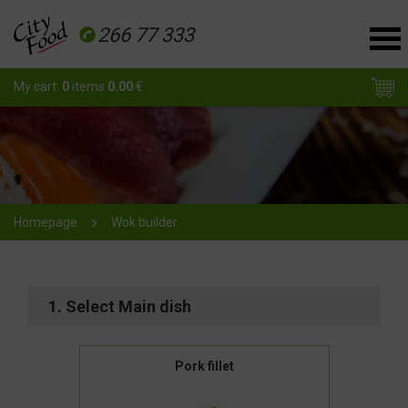
266 77 333
My cart:
0
items
0.00
€
Homepage
Wok builder
1. Select Main dish
Pork fillet