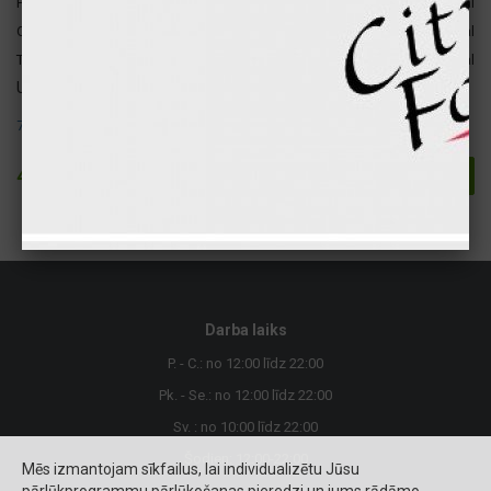
Proteīni
12 gr
48 kcal
Ogļhidrāti
15 gr
58 kcal
Tauki
31 gr
283 kcal
Uzmanību ! Šajā produktā atrodas šādi alergēni:
7. Piens un tā produkti (ietverot laktozi)
4.90 €
Pievienot
Darba laiks
P. - C.: no 12:00 līdz 22:00
Pk. - Se.: no 12:00 līdz 22:00
Sv. : no 10:00 līdz 22:00
Šodien: 12:00-22:00
Mēs izmantojam sīkfailus, lai individualizētu Jūsu