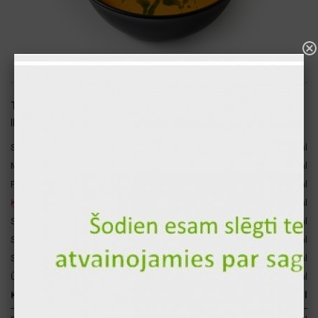
Tomātu krēmzupa 300ml
ID: 2113
7
Saldais Krējums
60 gr
201 kcal
Mozzarella
30 gr
83 kcal
Pesto mērce
15 gr
64 kcal
Ķiploki
10 gr
17 kcal
Svaigs tomāts
75 gr
12 kcal
Svaiga paprika
30 gr
7 kcal
Sīpoli
10 gr
5 kcal
Ūdens
70 gr
0 kcal
Kopā par 1 gb.
300 gr
389 kcal