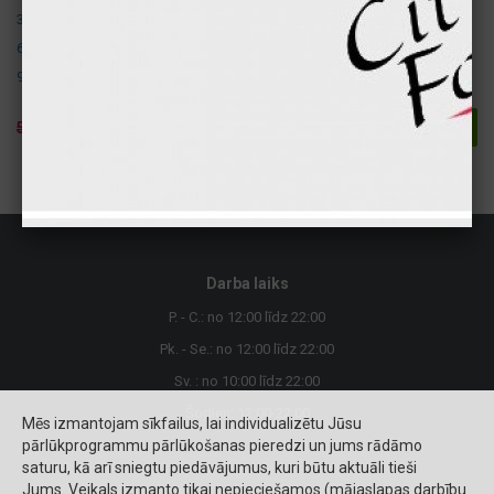
3. Olas un to produkti.
6. Sojas pupas un to produkti
9. Selerijas un to produkti.
4.90 €
5.90 €
Pievienot
Darba laiks
P. - C.: no 12:00 līdz 22:00
Pk. - Se.: no 12:00 līdz 22:00
Sv. : no 10:00 līdz 22:00
Šodien: 12:00-22:00
Mēs izmantojam sīkfailus, lai individualizētu Jūsu
pārlūkprogrammu pārlūkošanas pieredzi un jums rādāmo
saturu, kā arī sniegtu piedāvājumus, kuri būtu aktuāli tieši
Jums. Veikals izmanto tikai nepieciešamos (mājaslapas darbību