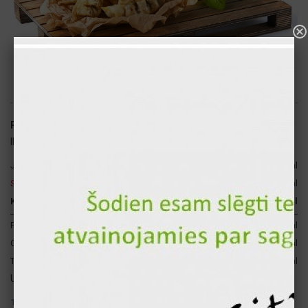
Pelmeņi ar Āboliem un Kanēli 10 gb.
ID: 2020
1, 3, 6, 9
Japāņu pelmeņi
120 gr
276 kcal
Sweet chilli mērce
40 gr
40 kcal
Kopā par 1 gb.
160 gr
316 kcal
Proteīni
16 gr
62 kcal
Ogļhidrāti
26 gr
102 kcal
Tauki
17 gr
151 kcal
Uzmanību ! Šajā produktā atrodas šādi alergēni:
1. Labība, kas satur lipekli