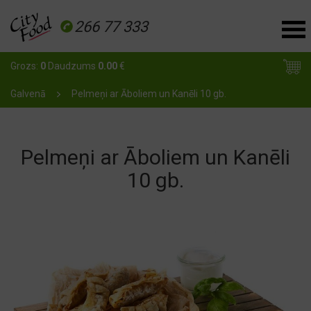
266 77 333
Grozs:
0
Daudzums
0.00
€
Galvenā
Pelmeņi ar Āboliem un Kanēli 10 gb.
Pelmeņi ar Āboliem un Kanēli
10 gb.