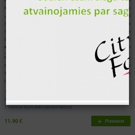
Asā mērce
20 gr
26 kcal
Marinēti gurķi
30 gr
22 kcal
Jalapeno
30 gr
12 kcal
Svaigs tomāts
40 gr
6 kcal
Sarkanie sīpoli
10 gr
5 kcal
Salāti aisberg
25 gr
4 kcal
Kopā par 1 gb.
1075 gr
1229 kcal
Proteīni
70 gr
278 kcal
Ogļhidrāti
148 gr
590 kcal
Tauki
40 gr
361 kcal
Uzmanību ! Šajā produktā atrodas šādi alergēni:
1. Labība, kas satur lipekli
3. Olas un to produkti.
7. Piens un tā produkti (ietverot laktozi)
11.90 €
Pievienot