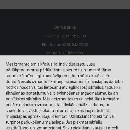
Darba laiks
P. - C.: no 12:00 līdz 22:00
Pk. - Se.: no 12:00 līdz 22:00
Sv. : no 10:00 līdz 22:00
Šodien: 10:00-18:00
Mēs izmantojam sīkfailus, lai individualizētu Jūsu
pārlūkprogrammu pārlūkošanas pieredzi un jums rādāmo
saturu, kā arī sniegtu piedāvājumus, kuri būtu aktuāli tieši
Jums. Veikals izmanto tikai nepieciešamos (mājaslapas darbību
nodrošinošos vai tās lietošanu atvieglinošos) sīkfailus, tādus kā
filtrēšanas iestatījumu vai pievienošanās atgādinājuma, kā arī
analītiskos sīkfailus. Mēs neizmantosim un nekādām trešajām
© 2026 CityFood.lv
pusēm neļausim izmantot statistiskās analīzes datus, lai
Riga (Piegāde - Pasūtījumu saņemšana)
izsekotu vai vāktu jebkādu informāciju, kas ļauj noteikt šīs
mājaslapas apmeklētāju identitāti. Uzklikšķinot “piekrītu” vai
E-pasts:
.@cf.com
turpinot pārlūkošanu mājaslapā, Jūs piekrītat sīkfailu
Tel. 26677333:
26677333 / 26677333 / 26677333
uzstādīšanai un izmantošanai. Savu piekrišanu varēsiet atcelt