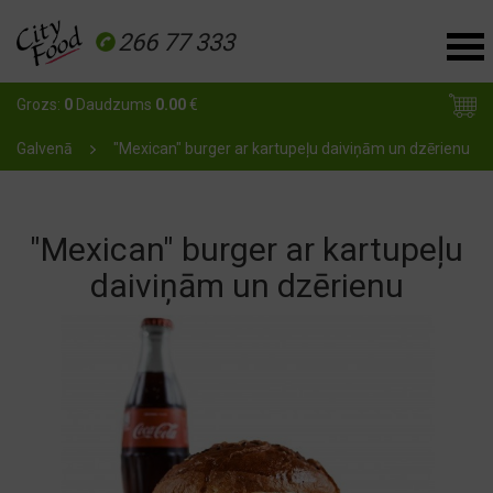
266 77 333
Grozs:
0
Daudzums
0.00
€
Galvenā
"Mexican" burger ar kartupeļu daiviņām un dzērienu
"Mexican" burger ar kartupeļu
daiviņām un dzērienu