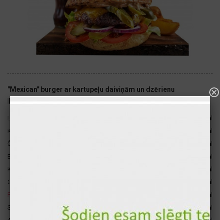
"Mexican" burger ar kartupeļu daiviņām un dzērienu
ID: 2074
Liellopa antrekots (medium rare)
160 gr
350 kcal
Kartupeļu daiviņas
200 gr
280 kcal
Čedaras siers
50 gr
201 kcal
1, 3, 7
Briošs bulciņa
100 gr
109 kcal
Kečups
80 gr
54 kcal
Coca-cola 0.33
110 gr
53 kcal
Fanta 0.33
110 gr
53 kcal
Sprite 0.33
110 gr
53 kcal
3