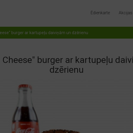
Ēdienkarte
Akcijas
eese" burger ar kartupeļu daiviņām un dzērienu
 Cheese" burger ar kartupeļu dai
dzērienu