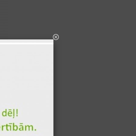
eļu daiviņām un
320 gr
701 kcal