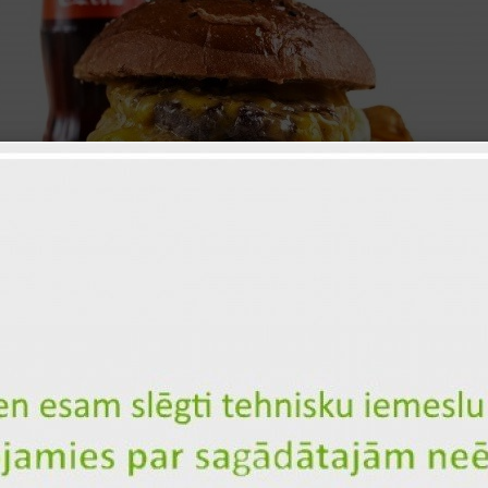
"Double Cheese" burger ar kartup
dzērienu
ID: 2072
Liellopa antrekots (medium
rare)