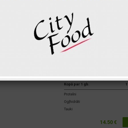
Kartupeļu daiviņas
Čedaras siers
Klasiskā mērce burgeram
Kečups
Coca-cola 0.33
Fanta 0.33
Sprite 0.33
Marinēti gurķi
Sarkanie sīpoli
Svaigs tomāts
Salāti aisberg
Kopā par 1 gb.
1
Proteīni
Ogļhidrāti
Tauki
14.50 €