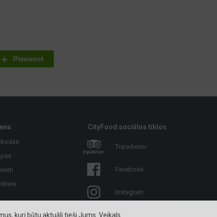
Pievienot
enu
CityFood sociālos tīklos
zkodas
Tripadvisor
upas
Facebook
serti
ērieni
Instagram
s, kuri būtu aktuāli tieši Jums. Veikals