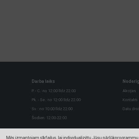
Darba laiks
Noderīg
P. - C.: no 12:00 līdz 22:00
Akcijas
Pk. - Se.: no 12:00 līdz 22:00
Kontakti
Sv. : no 10:00 līdz 22:00
Datu dro
Šodien: 12:00-22:00
Mēs izmantojam sīkfailus, lai individualizētu Jūsu pārlūkprogrammu 