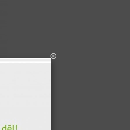
viņām un
200 gr
280 kcal
50 gr
201 kcal