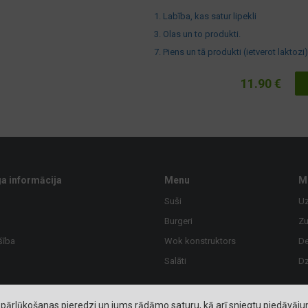
1. Labība, kas satur lipekli
3. Olas un to produkti.
7. Piens un tā produkti (ietverot laktozi)
11.90 €
a informācija
Menu
M
Suši
U
Burgeri
Z
šība
Wok konstruktors
De
Salāti
Dz
pārlūkošanas pieredzi un jums rādāmo saturu, kā arī sniegtu piedāvājumu