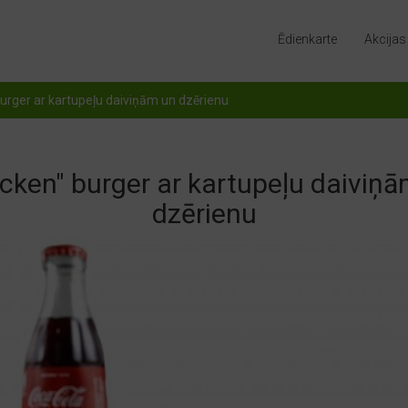
Ēdienkarte
Akcijas
burger ar kartupeļu daiviņām un dzērienu
cken" burger ar kartupeļu daiviņ
dzērienu