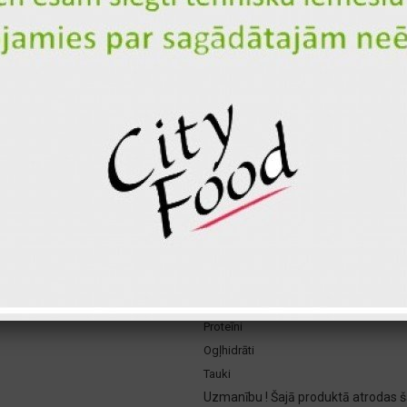
Klasiskā mērce burgeram
Mozzarella
Vistas fileja
1, 3, 7
Briošs bulciņa
Kečups
Coca-cola 0.33
Fanta 0.33
Sprite 0.33
Marinēti gurķi
Svaigs tomāts
Sarkanie sīpoli
Salāti aisberg
Kopā par 1 gb.
1
Proteīni
Ogļhidrāti
Tauki
Uzmanību ! Šajā produktā atrodas šā