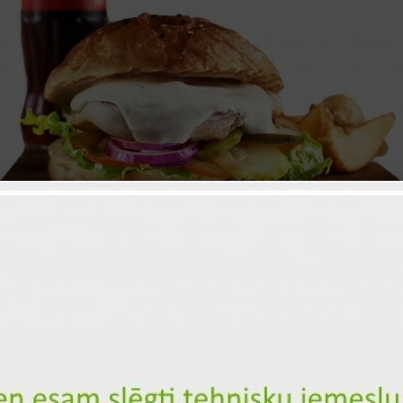
"Chicken" burger ar kartupeļu dai
dzērienu
ID: 2075
Kartupeļu daiviņas
Čedaras siers