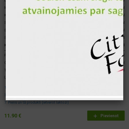
Dor Blue siers
14 gr
49 kcal
Marinēti gurķi
15 gr
11 kcal
Karamelizēti sīpoli
15 gr
8 kcal
Sīpoli
15 gr
8 kcal
Salāti aisberg
15 gr
2 kcal
Svaigs tomāts
15 gr
2 kcal
Kopā par 1 gb.
979 gr
1161 kcal
Proteīni
49 gr
194 kcal
Ogļhidrāti
144 gr
577 kcal
Tauki
43 gr
389 kcal
Uzmanību ! Šajā produktā atrodas šādi alergēni:
1. Labība, kas satur lipekli
3. Olas un to produkti.
7. Piens un tā produkti (ietverot laktozi)
11.90 €
Pievienot