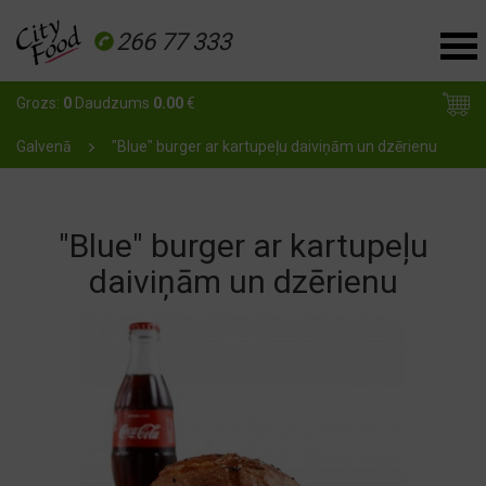
266 77 333
Grozs:
0
Daudzums
0.00
€
Galvenā
"Blue" burger ar kartupeļu daiviņām un dzērienu
"Blue" burger ar kartupeļu
daiviņām un dzērienu