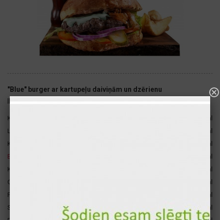
"Blue" burger ar kartupeļu daiviņām un dzērienu
ID: 2109
Kartupeļu daiviņas
200 gr
280 kcal
Liellopa antrekots (medium rare)
120 gr
263 kcal
Klasiskā mērce burgeram
60 gr
215 kcal
1, 3, 7
Briošs bulciņa
100 gr
109 kcal
Kečups
80 gr
54 kcal
Coca-cola 0.33
110 gr
53 kcal
Fanta 0.33
110 gr
53 kcal
Sprite 0.33
110 gr
53 kcal