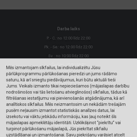
Darba laiks
P. - C.: no 12:00 līdz 22:00
Pk. - Se.: no 12:00 līdz 22:00
Sv. : no 10:00 līdz 22:00
Šodien: 10:00-18:00
Mēs izmantojam sīkfailus, lai individualizētu Jūsu
pārlūkprogrammu pārlūkošanas pieredzi un jums rādāmo
saturu, kā arī sniegtu piedāvājumus, kuri būtu aktuāli tieši
Jums. Veikals izmanto tikai nepieciešamos (mājaslapas darbību
nodrošinošos vai tās lietošanu atvieglinošos) sīkfailus, tādus kā
filtrēšanas iestatījumu vai pievienošanās atgādinājuma, kā arī
analītiskos sīkfailus. Mēs neizmantosim un nekādām trešajām
© 2026 CityFood.lv
pusēm neļausim izmantot statistiskās analīzes datus, lai
Riga (Piegāde - Pasūtījumu saņemšana)
izsekotu vai vāktu jebkādu informāciju, kas ļauj noteikt šīs
mājaslapas apmeklētāju identitāti. Uzklikšķinot “piekrītu” vai
E-pasts:
.@cf.com
turpinot pārlūkošanu mājaslapā, Jūs piekrītat sīkfailu
Tel. 26677333:
26677333 / 26677333 / 26677333
uzstādīšanai un izmantošanai. Savu piekrišanu varēsiet atcelt