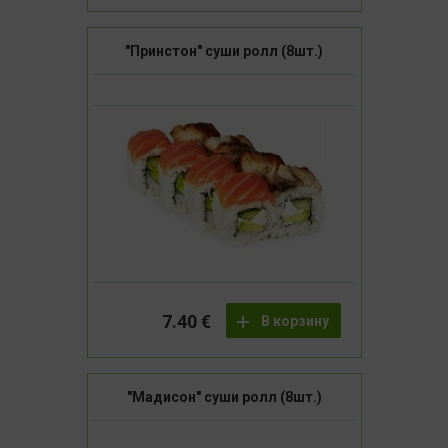
"Принстон" суши ролл (8шт.)
7.40 €
В корзину
"Мадисон" суши ролл (8шт.)