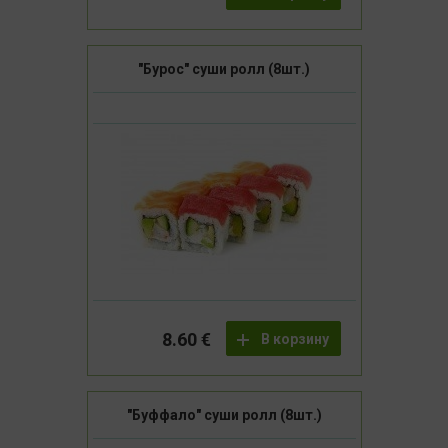
"Бурос" суши ролл (8шт.)
8.60 €
В корзину
"Буффало" суши ролл (8шт.)