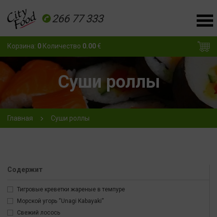
266 77 333
Корзина:
0
Количество
0.00
€
Суши роллы
Главная
Суши роллы
Содержит
Тигровые креветки жареные в темпуре
Морской угорь “Unagi Kabayaki”
Свежий лосось