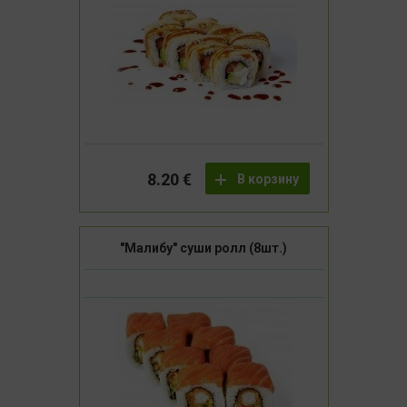
8.20 €
В корзину
"Малибу" суши ролл (8шт.)