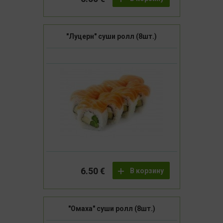
"Луцерн" суши ролл (8шт.)
6.50 €
В корзину
"Омаха" суши ролл (8шт.)