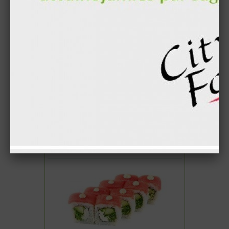
6.90 €
В корзину
"Бристоль" суши ролл (8шт.)