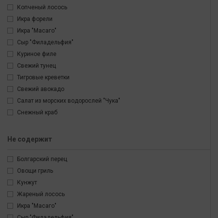
Копченый лосось
Икра форели
Икра "Масаго"
Сыр "Филадельфия"
Куриное филе
Свежий тунец
Тигровые креветки
Свежий авокадо
Салат из морских водорослей "Чука"
Снежный краб
Не содержит
Болгарский перец
Овощи гриль
Кунжут
Жареный лосось
Икра "Масаго"
Сыр "Филадельфия"