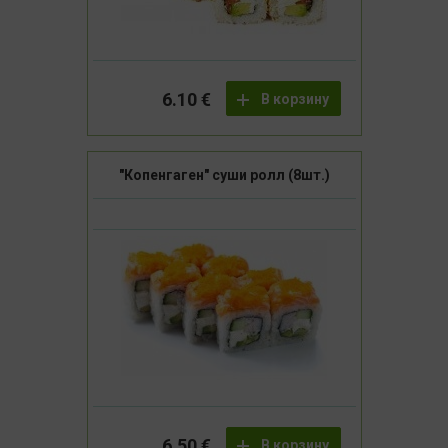
6.10 €
В корзину
"Копенгаген" суши ролл (8шт.)
6.50 €
В корзину