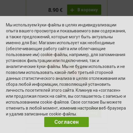
8.90 €
В корзину
Мы используем kуки-файлы в целях индивидуализации
опыта вашего просмотра и показываемого вам содержания,
"Таллахасси" суши ролл (8шт.)
а также предложений, которые могут быть актуальны
именно для Вас. Магазин использует как необходимые
(обеспечивающие работу сайта или облегчающие
пользование им) cookie-файлы, например, для запоминания
установок фильтрации или подключения, так и
аналитические kуки-файлы. Мы не будем использовать и не
позволим использовать какой-либо третьей стороной
данных статистического анализа в целях отслеживания или
сбора любой информации, позволяющей установить
личность посетителей этого сайта. Кликнув на «согласен»
или продолжая поиск на сайте, вы соглашаетесь с записью и
использованием cookie-файлов. Свое согласие Вы можете
отменить в любой момент, изменив настройки веб-браузера
9.50 €
В корзину
и удалив записанные cookie-файлы.
Согласен