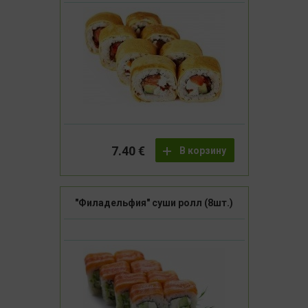
7.40 €
В корзину
"Филадельфия" суши ролл (8шт.)