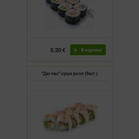
5.20 €
В корзину
"Даглас" суши ролл (8шт.)