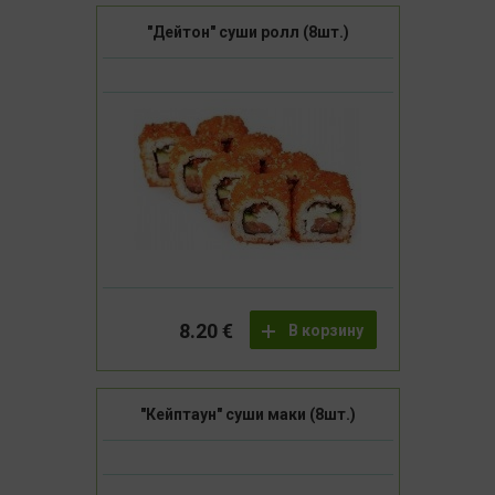
"Дейтон" суши ролл (8шт.)
8.20 €
В корзину
"Кейптаун" суши маки (8шт.)