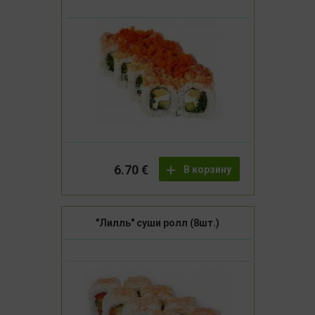
6.70 €
В корзину
"Лилль" суши ролл (8шт.)