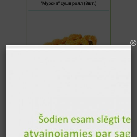
"Мурсия" суши ролл (8шт.)
6.90 €
В корзину
"Кембридж" суши ролл (8шт.)