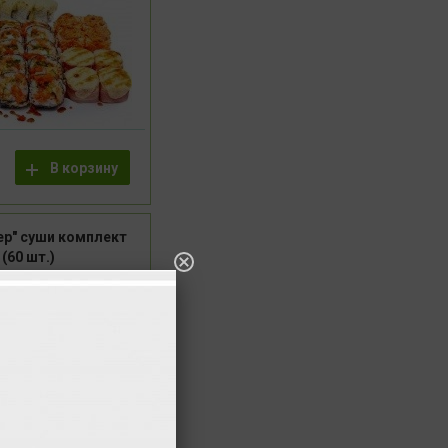
В корзину
ер" суши комплект
(60 шт.)