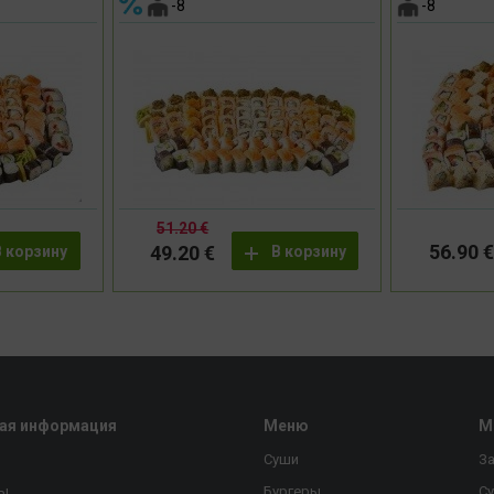
-8
-8
51.20 €
56.90 €
49.20 €
В корзину
В корзину
ая информация
Меню
М
Суши
За
ы
Бургеры
С