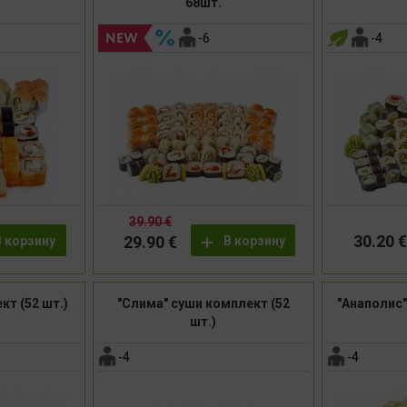
68шт.
-6
-4
39.90 €
30.20 €
29.90 €
В корзину
В корзину
кт (52 шт.)
"Слима" суши комплект (52
"Анаполис"
шт.)
-4
-4