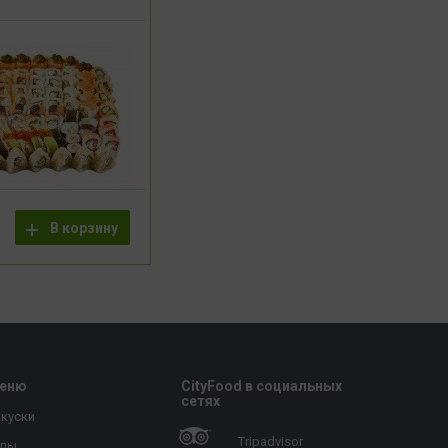
В корзину
еню
CityFood в социальных
сетях
куски
Tripadvisor
упы