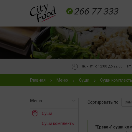
266 77 333
Пн. - Чт.: с 12:00 до 22:00
Пт.
Главная
Меню
Суши
Суши комплект
Меню
Сортировать по
Сам
Суши
Суши комплекты
"Ереван" суши ко