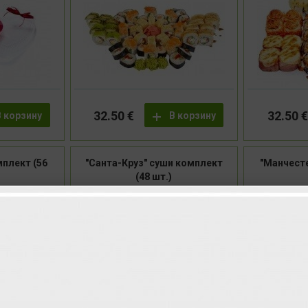
32.50 €
32.50 €
В корзину
В корзину
мплект (56
"Санта-Круз" суши комплект
"Манчест
(48 шт.)
-4
-4