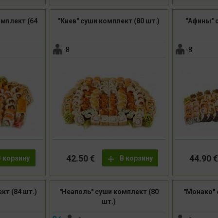
омплект (64
"Киев" суши комплект (80 шт.)
"Афины" 
-8
-8
42.50 €
44.90 €
В корзину
В корзину
кт (84 шт.)
"Неаполь" суши комплект (80
"Монако" 
шт.)