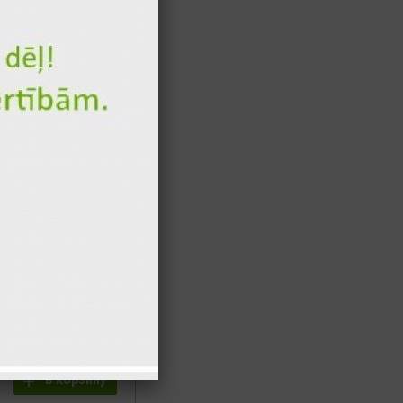
В корзину
на" суши комплект
(64 шт.)
В корзину