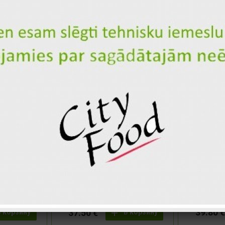
32.80 €
32.80 €
В корзину
В корзину
мплект (56
"Лас Америкас" суши
"Барсело
комплект (62 шт.)
-4
-6
39.50 €
39.80 €
37.50 €
В корзину
В корзину