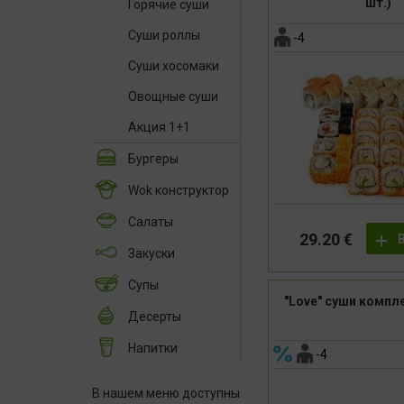
шт.)
Горячие суши
Суши роллы
-4
Суши хосомаки
Овощные суши
Акция 1+1
Бургеры
Wok конструктор
Салаты
29.20 €
Закуски
Супы
"Love" суши компле
Десерты
Напитки
-4
В нашем меню доступны