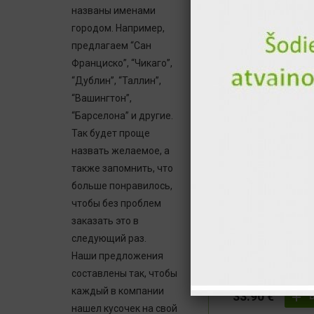
названы именами
городом. Например,
предлагаем “Сан
32.80 €
Франциско”, “Чикаго”,
“Дублин”, “Таллин”,
“Вашингтон”,
"Каракас" суши ко
шт.)
“Барселона” и другие.
Так будет проще
-4
назвать желаемое, а
также запомнить, что
больше понравилось,
чтобы без проблем
заказать это в
следующий раз.
Наши предложения
составлены так, чтобы
каждый в компании
33.90 €
нашел кусочек на свой