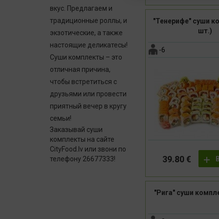
вкус. Предлагаем и
традиционные роллы, и
"Тенерифе" суши к
шт.)
экзотические, а также
настоящие деликатесы!
-6
Суши комплекты
– это
отличная причина,
чтобы встретиться с
друзьями или провести
приятный вечер в кругу
семьи!
Заказывай
суши
комплекты
на сайте
CityFood.lv или звони по
39.80 €
телефону 26677333!
"Рига" суши компле