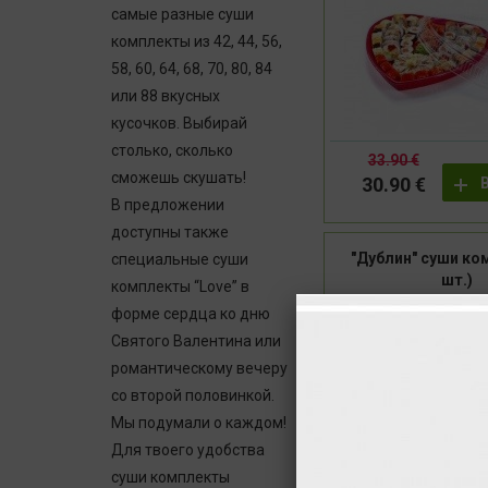
самые разные
суши
комплекты
из 42, 44, 56,
58, 60, 64, 68, 70, 80, 84
или 88 вкусных
кусочков. Выбирай
столько, сколько
33.90 €
сможешь скушать!
30.90 €
В предложении
доступны также
"Дублин" суши ко
специальные
суши
шт.)
комплекты
“Love” в
форме сердца ко дню
-4
Святого Валентина или
романтическому вечеру
со второй половинкой.
Мы подумали о каждом!
Для твоего удобства
суши комплекты