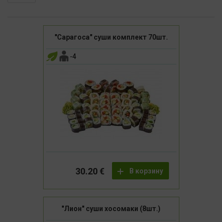
"Сарагоса" суши комплект 70шт.
-4
30.20 €
В корзину
"Лион" суши хосомаки (8шт.)