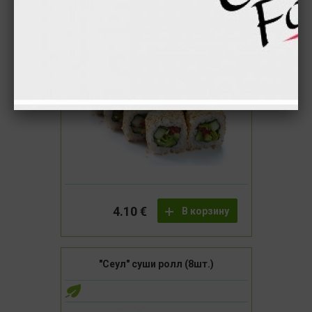
"Бухара" cуши маки (8шт.)
4.10 €
В корзину
"Сеул" суши ролл (8шт.)