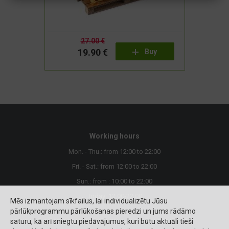
27.00 €
19.90 €
Buy
Working hours
Mon. - Thu.: from 12:00 to 22:00
Fri. - Sat.: from 12:00 to 22:00
Sun.: from : 10:00 to 22:00
Today: 12:00-22:00
Mēs izmantojam sīkfailus, lai individualizētu Jūsu
pārlūkprogrammu pārlūkošanas pieredzi un jums rādāmo
saturu, kā arī sniegtu piedāvājumus, kuri būtu aktuāli tieši