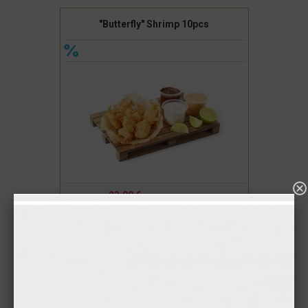
"Butterfly" Shrimp 10pcs
23.00 €
15.90 €
Buy
"Butterfly" Shrimp 16pcs.