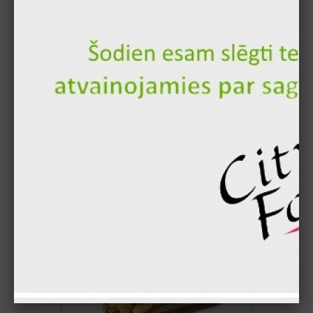
25.00 €
17.90 €
Buy
"Butterfly" Shrimp 24pcs.