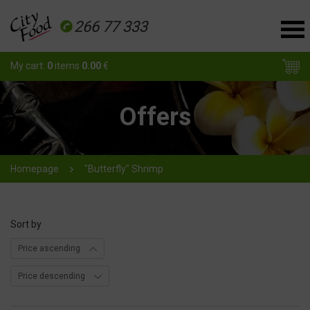
266 77 333
My cart:
0
items
0.00
€
Offers
Homepage
"Butterfly" Shrimp
Sort by
Price ascending
Price descending