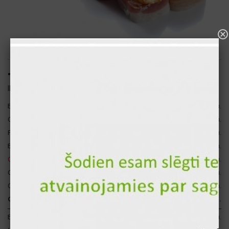
"София" горячие суши (8шт.)
ID: 1677
Бекон
67 гр
356 ккал.
3
Сырный соус
45 гр
144 ккал.
Рис
120 гр
140 ккал.
Болгарский перец
17 гр
4 ккал.
Свежий огурец
17 гр
3 ккал.
Свежий помидор
17 гр
3 ккал.
Салат Айсберг
15 гр
2 ккал.
Сумма за 1 шт.
298 гр
652 ккал.
Белки
33 гр
132 ккал.