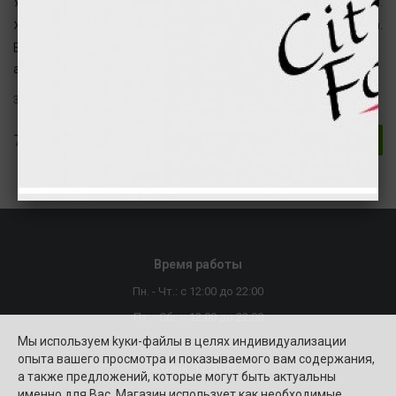
Углеводы
42 гр
166 ккал.
Жиры
39 гр
354 ккал.
Внимание ! В этом продукте присутствуют следующие
аллергены :
3. Яйца и их продукты.
7.70 €
В корзину
Время работы
Пн. - Чт.: с 12:00 до 22:00
Пт. - Сб.: с 12:00 до 22:00
Мы используем kуки-файлы в целях индивидуализации
Вск.: c 10:00 до 22:00
опыта вашего просмотра и показываемого вам содержания,
Сегодня: 12:00-22:00
а также предложений, которые могут быть актуальны
именно для Вас. Магазин использует как необходимые