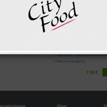
Римский салат
Томат черри
Сумма за 1 шт.
Белки
Углеводы
Жиры
Внимание ! В этом продукте прис
следующие аллергены :
1. Зерновые, содержащие клейкови
3. Яйца и их продукты.
7.50 €
ая информация
Меню
М