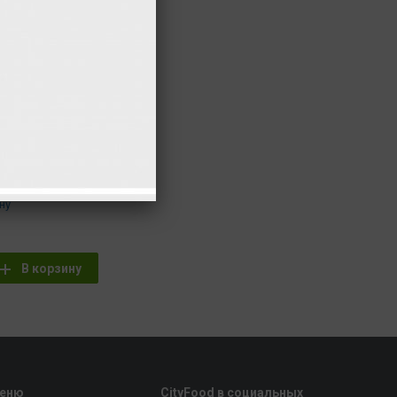
75 гр
14 ккал.
20 гр
3 ккал.
245 гр
336 ккал.
23 гр
92 ккал.
16 гр
62 ккал.
20 гр
181 ккал.
утствуют
ну
В корзину
еню
CityFood в социальных