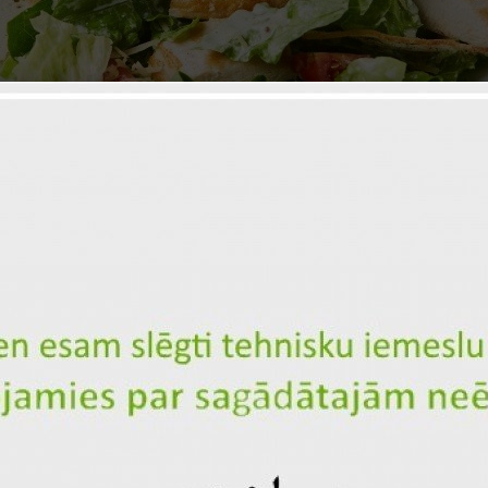
Цезарь салат с курицей
ID: 2009
3
Соус "Цезарь"
Куриное филе
Пармезан
1, 3
Сухарики