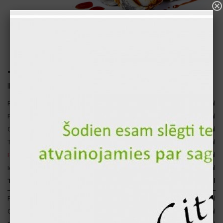
"London" hot sushi roll (10pcs.)
ID: 2171
Rice
180 gr
211 kcal
Philadelphia cheese
25 gr
62 kcal
Chicken fillet
45 gr
45 kcal
Teriyaki sauce
10 gr
8 kcal
Fresh cucumber
17 gr
3 kcal
Iceberg lettuce
15 gr
2 kcal
Total for 1 p.
292 gr
331 kcal
Proteins
16 gr
64 kcal
Carbohydrates
48 gr
192 kcal