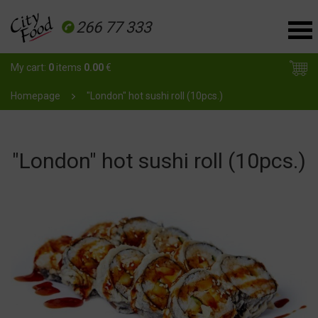
266 77 333
My cart:
0
items
0.00
€
Homepage
"London" hot sushi roll (10pcs.)
"London" hot sushi roll (10pcs.)