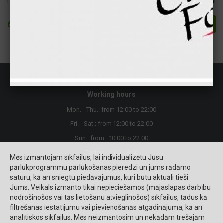
Fats
8 gr
74 kcal
6.50 €
Buy
Working hours
Mon. - Thu.: from 12:00 to 22:00
Fri. - Sat.: from 12:00 to 22:00
Sun.: from : 10:00 to 22:00
Today: 10:00-18:00
Mēs izmantojam sīkfailus, lai individualizētu Jūsu
pārlūkprogrammu pārlūkošanas pieredzi un jums rādāmo
saturu, kā arī sniegtu piedāvājumus, kuri būtu aktuāli tieši
Jums. Veikals izmanto tikai nepieciešamos (mājaslapas darbību
nodrošinošos vai tās lietošanu atvieglinošos) sīkfailus, tādus kā
filtrēšanas iestatījumu vai pievienošanās atgādinājuma, kā arī
analītiskos sīkfailus. Mēs neizmantosim un nekādām trešajām
© 2026 CityFood.lv