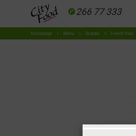
266 77 333
Homepage
Menu
Snacks
French fries