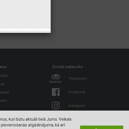
115 gr
459 kcal
0 gr
0 kcal
Buy
enu
Social networks
nacks
Tripadvisor
oup
Facebook
ssert
inks
Instagram
s, kuri būtu aktuāli tieši Jums. Veikals
i pievienošanās atgādinājuma, kā arī