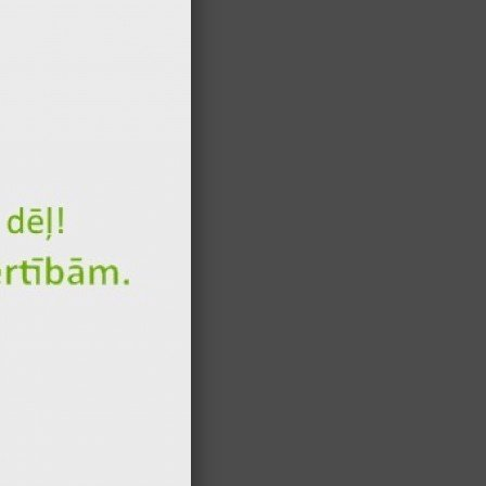
300 gr
420 kcal
80 gr
54 kcal
380 gr
474 kcal
4 gr
15 kcal