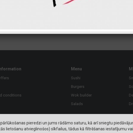
Carbohydrates
Fats
2.80 €
3.50 €
information
Menu
M
ffers
Sushi
S
Burgers
S
d conditions
Wok builder
De
Salads
Dr
pārlūkošanas pieredzi un jums rādāmo saturu, kā arī sniegtu piedāvājumu
 lietošanu atvieglinošos) sīkfailus, tādus kā filtrēšanas iestatījumu va