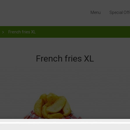
Menu
Special Off
French fries XL
French fries XL