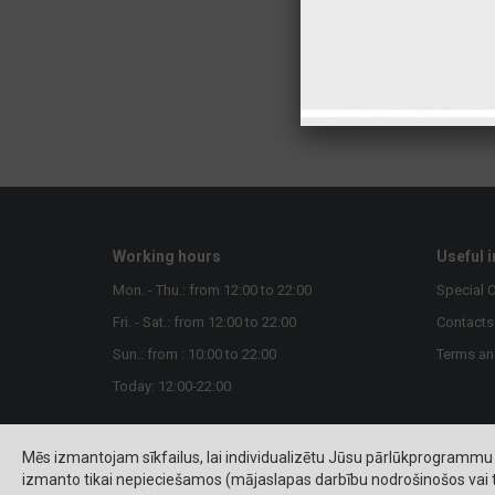
Working hours
Useful 
Mon. - Thu.: from 12:00 to 22:00
Special O
Fri. - Sat.: from 12:00 to 22:00
Contacts
Sun.: from : 10:00 to 22:00
Terms an
Today: 12:00-22:00
Mēs izmantojam sīkfailus, lai individualizētu Jūsu pārlūkprogrammu 
izmanto tikai nepieciešamos (mājaslapas darbību nodrošinošos vai tās