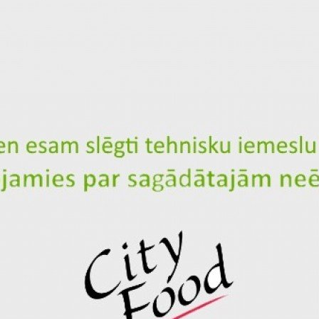
French fries XL
ID: 2160
Сountry potatoes
Ketchup
Total for 1 p.
Proteins