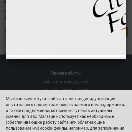
Белки
33 гр
130 ккал.
Углеводы
42 гр
168 ккал.
Жиры
42 гр
382 ккал.
5.50 €
В корзину
Время работы
Пн. - Чт.: с 12:00 до 22:00
Пт. - Сб.: с 12:00 до 22:00
Мы используем kуки-файлы в целях индивидуализации
Вск.: c 10:00 до 22:00
опыта вашего просмотра и показываемого вам содержания,
Сегодня: 10:00-18:00
а также предложений, которые могут быть актуальны
именно для Вас. Магазин использует как необходимые
(обеспечивающие работу сайта или облегчающие
пользование им) cookie-файлы, например, для запоминания