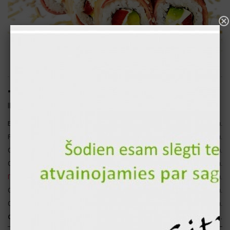
"Орландо" горячие суши (8шт.)
ID: 2191
Бекон
60 гр
319 ккал.
Рис
120 гр
140 ккал.
Сыр "Филадельфия"
30 гр
74 ккал.
Сладкий перец
15 гр
58 ккал.
Пармезан
10 гр
43 ккал.
Свежий авокадо
20 гр
42 ккал.
Свежий огурец
17 гр
3 ккал.
Сумма за 1 шт.
272 гр
680 ккал.