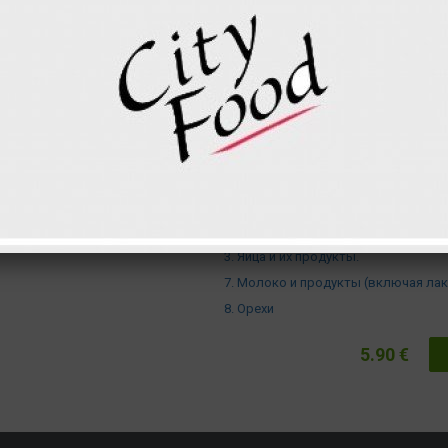
Шоколад
8
Миндальная стружка
Сумма за 1 шт.
Белки
Углеводы
Жиры
Внимание ! В этом продукте прис
следующие аллергены :
1. Зерновые, содержащие клейкови
3. Яйца и их продукты.
7. Молоко и продукты (включая лак
8. Орехи
5.90 €