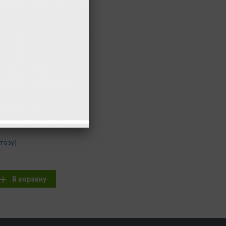
10 гр
54 ккал.
30 гр
26 ккал.
340 гр
956 ккал.
11 гр
42 ккал.
94 гр
374 ккал.
60 гр
540 ккал.
утствуют
ну
тозу)
В корзину