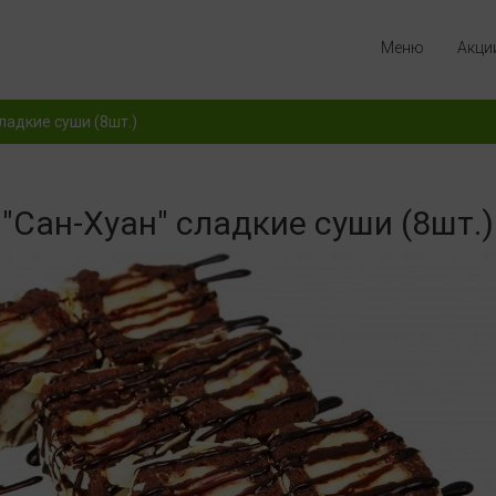
Меню
Акци
ладкие суши (8шт.)
"Сан-Хуан" сладкие суши (8шт.)