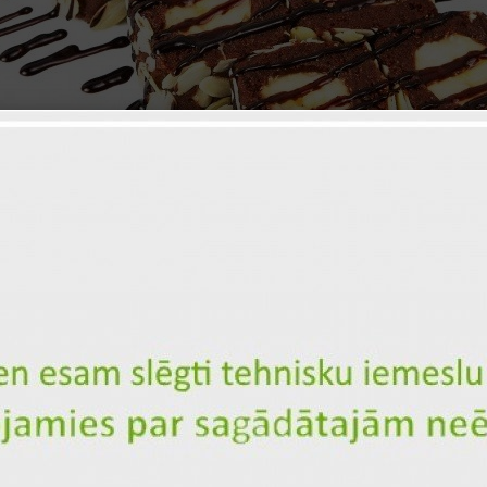
"Сан-Хуан" сладкие суши (8шт.)
ID: 2193
7
Сливочное масло
1, 3
Печенье
7
Вареное сгущенное молоко
Банан