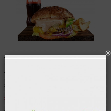
"Exotic beef" бургер с большой картошкой и напитком
ID: 2217
Антрекот из говядины (medium rare)
160 гр
350 ккал.
Картофель по-деревенски
200 гр
280 ккал.
Сыр чеддер
36 гр
144 ккал.
1, 3, 7
Булка "Бриошь"
100 гр
109 ккал.
Свежий авокадо
40 гр
85 ккал.
Кетчуп
80 гр
54 ккал.