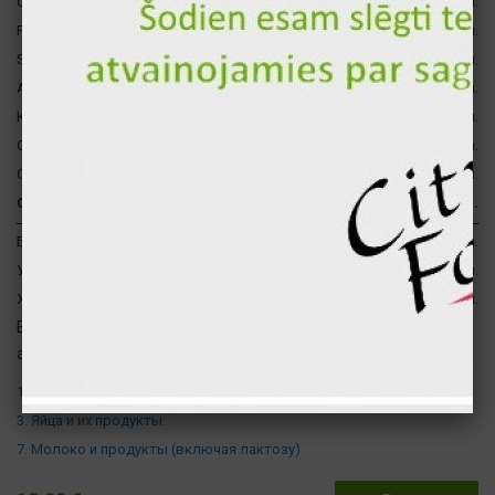
Coca-cola 0.33
110 гр
53 ккал.
Fanta 0.33
110 гр
53 ккал.
Sprite 0.33
110 гр
53 ккал.
Ананас
36 гр
17 ккал.
Красный лук
15 гр
8 ккал.
Салат "айсберг"
15 гр
2 ккал.
Свежий помидор
15 гр
2 ккал.
Сумма за 1 шт.
1027 гр
1211 ккал.
Белки
65 гр
261 ккал.
Углеводы
142 гр
568 ккал.
Жиры
42 гр
382 ккал.
Внимание ! В этом продукте присутствуют следующие
аллергены :
1. Зерновые, содержащие клейковину
3. Яйца и их продукты.
7. Молоко и продукты (включая лактозу)