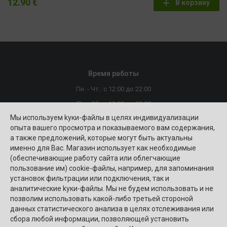
12.90 €
В корзину
Время работы
Пн. - Чт.: с 12:00 до 22:00
Пт. - Сб.: с 12:00 до 22:00
Мы используем kуки-файлы в целях индивидуализации
Вск.: c 10:00 до 22:00
опыта вашего просмотра и показываемого вам содержания,
Сегодня: 12:00-22:00
а также предложений, которые могут быть актуальны
именно для Вас. Магазин использует как необходимые
(обеспечивающие работу сайта или облегчающие
пользование им) cookie-файлы, например, для запоминания
установок фильтрации или подключения, так и
аналитические kуки-файлы. Мы не будем использовать и не
позволим использовать какой-либо третьей стороной
© 2026 CityFood.lv
данных статистического анализа в целях отслеживания или
Riga (Доставка - Самовывоз)
сбора любой информации, позволяющей установить